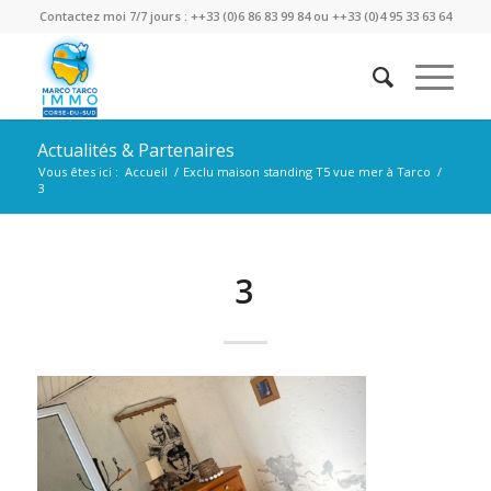
Contactez moi 7/7 jours : ++33 (0)6 86 83 99 84 ou ++33 (0)4 95 33 63 64
Actualités & Partenaires
Vous êtes ici :
Accueil
/
Exclu maison standing T5 vue mer à Tarco
/
3
3