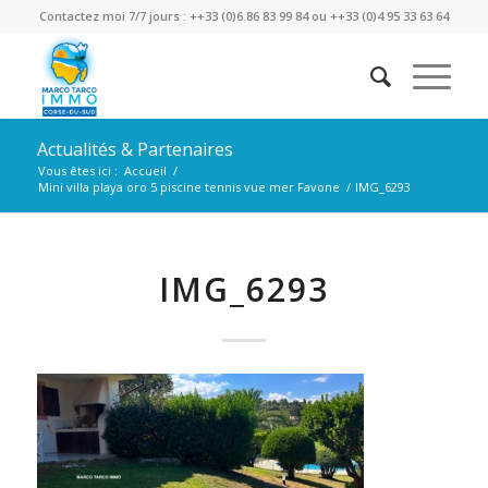
Contactez moi 7/7 jours : ++33 (0)6 86 83 99 84 ou ++33 (0)4 95 33 63 64
Actualités & Partenaires
Vous êtes ici :
Accueil
/
Mini villa playa oro 5 piscine tennis vue mer Favone
/
IMG_6293
IMG_6293