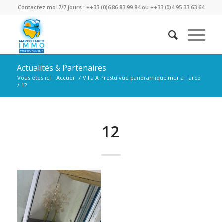
Contactez moi 7/7 jours : ++33 (0)6 86 83 99 84 ou ++33 (0)4 95 33 63 64
Actualités & Partenaires
Vous êtes ici :
Accueil
/
Villa A Prestu vue panoramique mer à Tarco
/
12
12