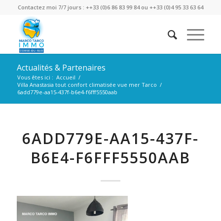
Contactez moi 7/7 jours : ++33 (0)6 86 83 99 84 ou ++33 (0)4 95 33 63 64
Actualités & Partenaires
Vous êtes ici :
Accueil
/
Villa Anastasia tout confort climatisée vue mer Tarco
/
6add779e-aa15-437f-b6e4-f6fff5550aab
6ADD779E-AA15-437F-
B6E4-F6FFF5550AAB