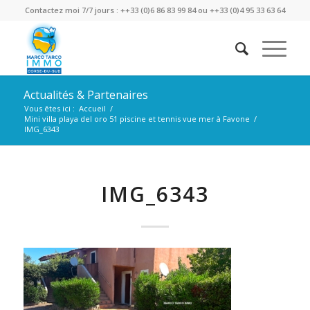
Contactez moi 7/7 jours : ++33 (0)6 86 83 99 84 ou ++33 (0)4 95 33 63 64
Actualités & Partenaires
Vous êtes ici :
Accueil
/
Mini villa playa del oro 51 piscine et tennis vue mer à Favone
/
IMG_6343
IMG_6343