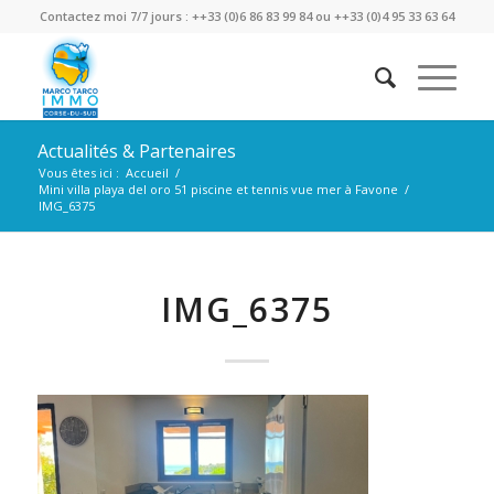
Contactez moi 7/7 jours : ++33 (0)6 86 83 99 84 ou ++33 (0)4 95 33 63 64
Actualités & Partenaires
Vous êtes ici :
Accueil
/
Mini villa playa del oro 51 piscine et tennis vue mer à Favone
/
IMG_6375
IMG_6375