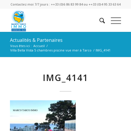
Contactez moi 7/7 jours : ++33 (0)6 86 83 99 84 ou ++33 (0)4 95 33 63 64
Actualités & Partenaires
Vous êtes ici :
Accueil
/
Villa Bella Vista 5 chambres piscine vue mer à Tarco
/
IMG_4141
IMG_4141