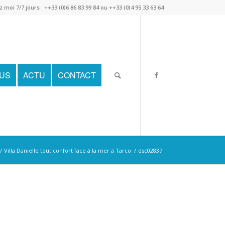
 moi 7/7 jours : ++33 (0)6 86 83 99 84 ou ++33 (0)4 95 33 63 64
DUS
ACTU
CONTACT
/
Villa Danielle tout confort face à la mer à Tarco
/
dsc02837