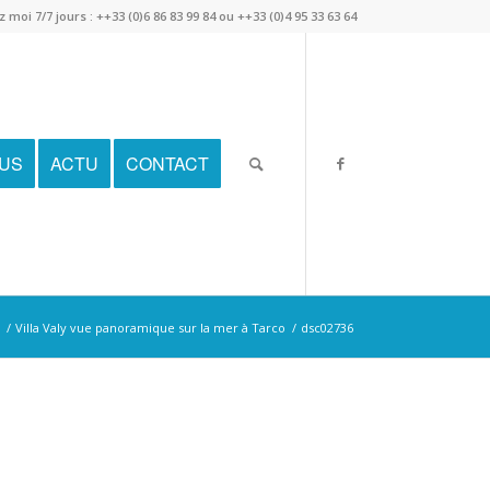
 moi 7/7 jours : ++33 (0)6 86 83 99 84 ou ++33 (0)4 95 33 63 64
DUS
ACTU
CONTACT
/
Villa Valy vue panoramique sur la mer à Tarco
/
dsc02736